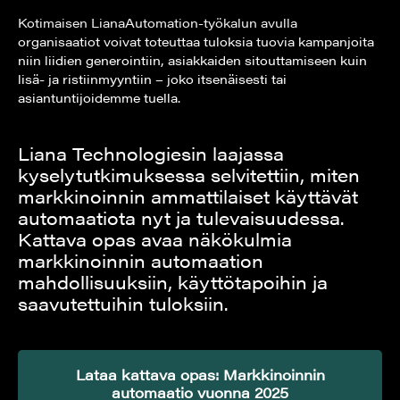
Kotimaisen LianaAutomation-työkalun avulla
organisaatiot voivat toteuttaa tuloksia tuovia kampanjoita
niin liidien generointiin, asiakkaiden sitouttamiseen kuin
lisä- ja ristiinmyyntiin – joko itsenäisesti tai
asiantuntijoidemme tuella.
Liana Technologiesin laajassa
kyselytutkimuksessa selvitettiin, miten
markkinoinnin ammattilaiset käyttävät
automaatiota nyt ja tulevaisuudessa.
Kattava opas avaa näkökulmia
markkinoinnin automaation
mahdollisuuksiin, käyttötapoihin ja
saavutettuihin tuloksiin.
Lataa kattava opas: Markkinoinnin
automaatio vuonna 2025