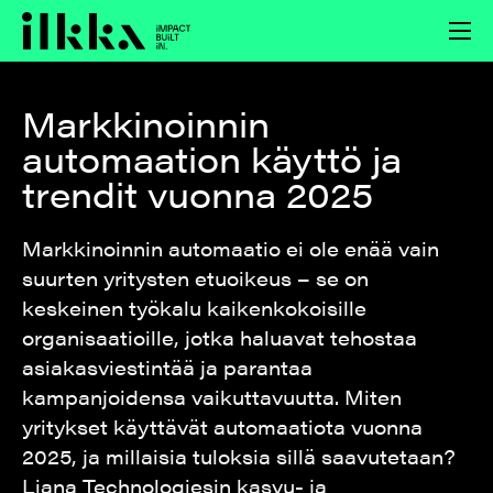
Hyppää
sisältöön
Markkinoinnin
automaation käyttö ja
trendit vuonna 2025
Markkinoinnin automaatio ei ole enää vain
suurten yritysten etuoikeus – se on
keskeinen työkalu kaikenkokoisille
organisaatioille, jotka haluavat tehostaa
asiakasviestintää ja parantaa
kampanjoidensa vaikuttavuutta. Miten
yritykset käyttävät automaatiota vuonna
2025, ja millaisia tuloksia sillä saavutetaan?
Liana Technologiesin kasvu- ja