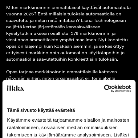
Miten markkinoinnin ammattilaiset käyttävät automaatiota
vuonna 2025? Entä millaisia tuloksia automaatiolla on
saavutettu ja miten niitä mitataan? Liana Technologiesin
neljättä kertaa järjestämään kansainväliseen
kyselytutkimukseen osallistui 379 markkinoinnin ja
viestinnän ammattilaista ympäri maailman. Nyt koostettu
opas on laajempi kuin koskaan aiemmin, ja se keskittyy
erityisesti markkinoinnin automaation käyttötapoihin ja
automaatiolla saavutettuihin konkreettisiin tuloksiin.
Opas tarjoaa markkinoinnin ammattilaisille kattavan
näkymän siihen, miten organisaatiot eri toimialoilla
hyödyntävät markkinoinnin automaatiota liiketoimintansa
tehostamiseen. Kyselytutkimuksen tulokset antavat
arvokasta vertailutietoa oman automaation tason ja
käyttötapojen arviointiin sekä tulevien investointien
suunnitteluun.
Tämä sivusto käyttää evästeitä
Käytämme evästeitä tarjoamamme sisällön ja mainosten
Tutkimuksen mukaan markkinoinnin automaation käyttäjät
räätälöimiseen, sosiaalisen median ominaisuuksien
toteuttavat useita erityyppisiä kampanjoita, joista
tukemiseen ja kävijämäärämme analysoimiseen. Lisäksi
yleisimpiä ovat asiakkaiden sitouttamiseen ja liidien